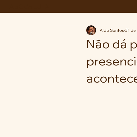
ABC da LUTA
Aldo Santos
31 de
Não dá p
presenci
acontec