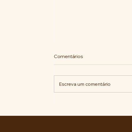
Comentários
Escreva um comentário
A luta histórica pela
memória no ABC Paulista: do
reparo antifascista às
decisões judiciais.