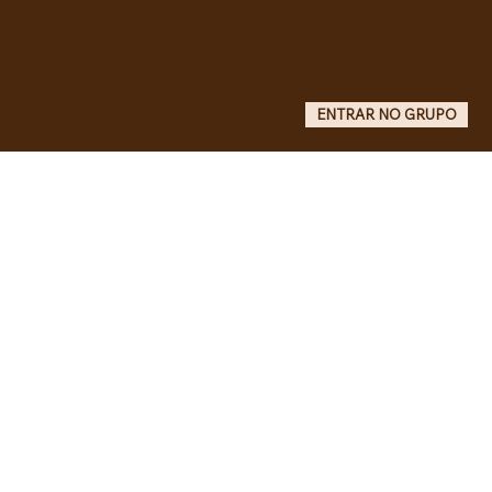
liberdade de Maduro e Cilia Flores e
criam COMITÊ ANTI-IMPERIALISTA DO
GRANDE ABC.
Entre no grupo oficial do ABC da Luta no WhatsApp e receba matérias, vídeos, artigos, notas públicas,
campanhas e atualizações do site - Grupo informativo: apenas administradores publicam.
ENTRAR NO GRUPO