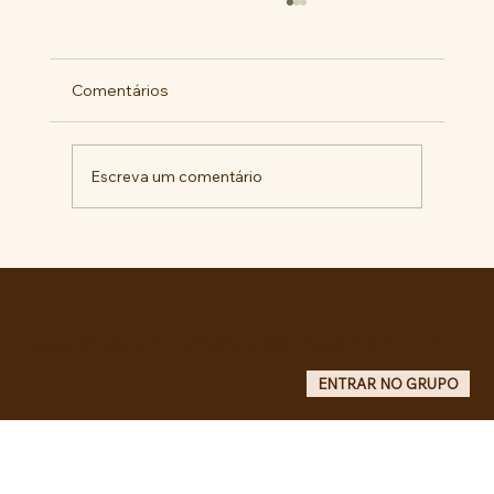
Comentários
Escreva um comentário
Comunidade da Vila São Pedro se
mobiliza por ampliação de vagas
noturnas e reforma de quadra na EE
Maurício de Castro
Entre no grupo oficial do ABC da Luta no WhatsApp e receba matérias, vídeos, artigos, notas públicas,
campanhas e atualizações do site - Grupo informativo: apenas administradores publicam.
ENTRAR NO GRUPO