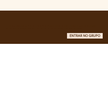
Comunidade da Vila São Pedro se
mobiliza por ampliação de vagas
noturnas e reforma de quadra na EE
Maurício de Castro
Entre no grupo oficial do ABC da Luta no WhatsApp e receba matérias, vídeos, artigos, notas públicas,
campanhas e atualizações do site - Grupo informativo: apenas administradores publicam.
ENTRAR NO GRUPO