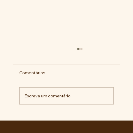
Comentários
Escreva um comentário
Militantes lançam campanha pela
liberdade de Maduro e Cilia Flores e
criam COMITÊ ANTI-IMPERIALISTA DO