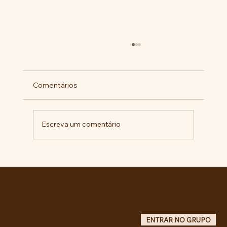
Comentários
Escreva um comentário
Pelo veto integral ao Projeto de Lei nº
4.088/2023, em defesa da política
curricular da Educação Básica
Entre no grupo oficial do ABC da Luta no WhatsApp e receba matérias, vídeos, artigos, notas públicas,
campanhas e atualizações do site - Grupo informativo: apenas administradores publicam.
ENTRAR NO GRUPO