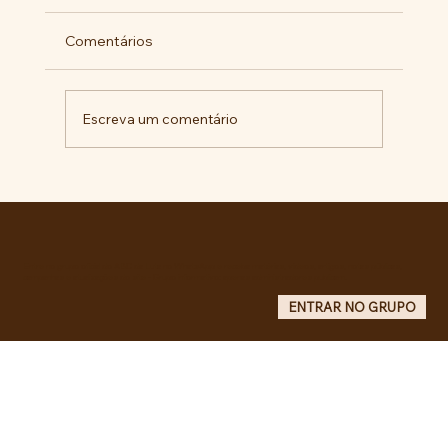
Comentários
Escreva um comentário
Pelo veto integral ao Projeto de Lei nº
4.088/2023, em defesa da política
curricular da Educação Básica
Entre no grupo oficial do ABC da Luta no WhatsApp e receba matérias, vídeos, artigos, notas públicas,
campanhas e atualizações do site - Grupo informativo: apenas administradores publicam.
ENTRAR NO GRUPO