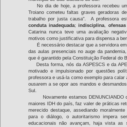
    No dia de hoje, a professora recebeu um comunicado onde dizia que "a servidora Catarina 
Troiano cometeu faltas graves geradoras de
trabalho por justa causa".  A professora e
conduta inadequada
; 
indisciplina
, 
ofensas
Catarina nunca teve uma avaliação negativ
motivos como justificativa para dispensa a be
      É necessário destacar que a servidora em questão manifestou sua opinião contrária ao retorno 
das aulas presenciais no auge da pandemia, 
que é garantido pela Constituição Federal do Br
    Desta forma, nós da ASPESCS e da APEOESP entendemos que estamos diante de um fato 
motivado e impulsionado por questões polít
professora e usá-la como exemplo para calar a
ousarem a se opor aos mandos e desmandos d
Sul. 
        Novamente estamos DENUNCIANDO que, em pleno século XXI, o município com um dos 
maiores IDH do país, faz valer de práticas re
merecido destaque, assediando moralmente 
para o diálogo, o autoritarismo impera se
educacionais não avançam, haja vista as s