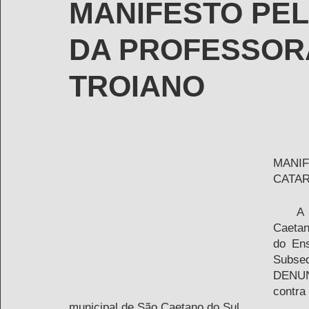
MANIFESTO PE
DA PROFESSOR
TROIANO
MANIF
CATAR
    A Associação de Profissionais da Educação de São 
Caetan
do Ens
Subse
DENUN
contra
municipal de São Caetano do Sul. 