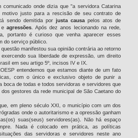
 motivo justo para a rescisão de seu contrato de 
stá sendo demitida por 
justa causa
 pelos atos de 
 e 
agressões
. Após dez anos lecionando na rede, 
a, portanto é curioso que venha aparecer esses 
m do serviço público. 
exercendo sua liberdade de expressão, um direito 
asil em seu artigo 5º, incisos IV e IX.
icas, com o único e exclusivo objeto de punir a 
 boca de todas e todos servidoras e servidores que 
os gestores da rede municipal de São Caetano do 
trógradas onde o autoritarismo e a opressão ganham 
as(os) suas(seus) servidores(as). Não há espaço 
mpre. Nada é colocado em prática, as políticas 
ituações das servidoras e servidores neste ano 