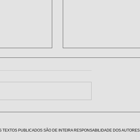
de desempenho
A força da mobilização ad
ento de
mais uma vez o PL 1316/
o?
S TEXTOS PUBLICADOS SÃO DE INTEIRA RESPONSABILIDADE DOS AUTORES