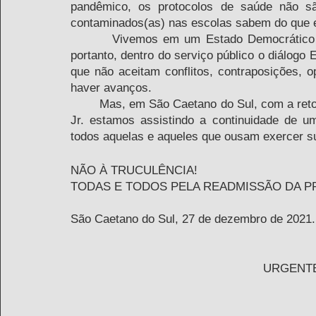
pandêmico, os protocolos de saúde não s
contaminados(as) nas escolas sabem do que 
        Vivemos em um Estado Democrático de Direito e seu fruto é uma Constituição Cidadã, 
portanto, dentro do serviço público o diálogo
que não aceitam conflitos, contraposições, 
haver avanços. 
        Mas, em São Caetano do Sul, com a retomada da administração da cidade do José Auricchio 
Jr. estamos assistindo a continuidade de u
todos aquelas e aqueles que ousam exercer su
NÃO À TRUCULÊNCIA!
TODAS E TODOS PELA READMISSÃO DA P
São Caetano do Sul, 27 de dezembro de 2021.
URGENTE