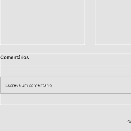
Comentários
Escreva um comentário
ABAIXO OS
Avaliação 
INCOMPETENTES QUE
ou instrum
GOVERNAM SÃO PAULO, E
intimidaçã
TODO APOIO AOS
O
FERROVIÁRIOS E