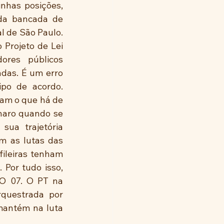
nhas posições, 
da bancada de 
 de São Paulo. 
 Projeto de Lei 
ores públicos 
das. É um erro 
po de acordo. 
am o que há de 
naro quando se 
sua trajetória 
 as lutas das 
ileiras tenham 
Por tudo isso, 
O 07. O PT na 
questrada por 
mantém na luta 