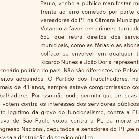
Paulo, venho a público manifestar mi
frente ao erro cometido por parte 
vereadores do PT na Câmara Municipal
Votando a favor, em primeiro turno,do
652 que retira direitos dos servid
municipais, como as férias e as abona
político se envolver em qualquer ti
Ricardo Nunes e João Doria represent
cenário político do país. Não são diferentes de Bolso
reitos adquiridos. O Partido dos Trabalhadores, na 
s mais de 41 anos, sempre esteve compromissado com
balhadores. Por isso não pode permitir que em suas f
votem contra os interesses dos servidores públicos. 
to legítimo da greve do funcionalismo, contra a PL
ativa de São Paulo votou contra a PL da morte or
ngresso Nacional, deputados e senadores do PT ,se 
 visa a destruição do serviço público. 