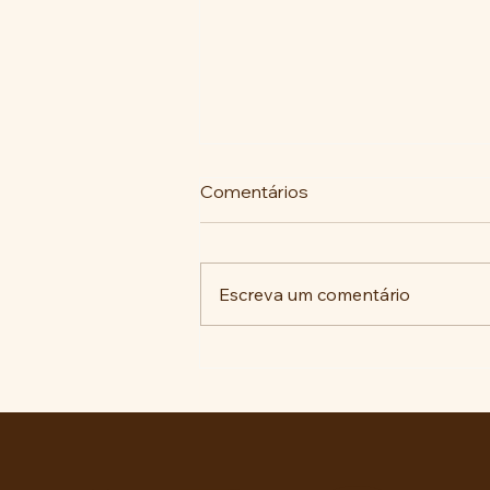
Comentários
Escreva um comentário
A luta histórica pela
memória no ABC Paulista: do
reparo antifascista às
decisões judiciais.