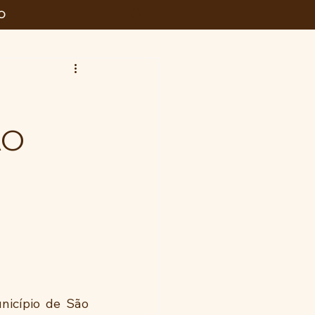
O
ÃO
icípio de São 