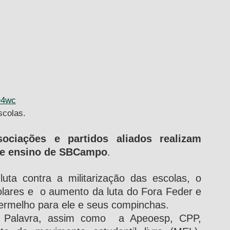
O4wc
scolas.
sociações e partidos aliados realizam 
 de ensino de SBCampo
.
uta contra a militarização das escolas, o 
ares e  o aumento da luta do Fora Feder e 
ermelho para ele e seus compinchas.
  Palavra, assim como  a Apeoesp, CPP, 