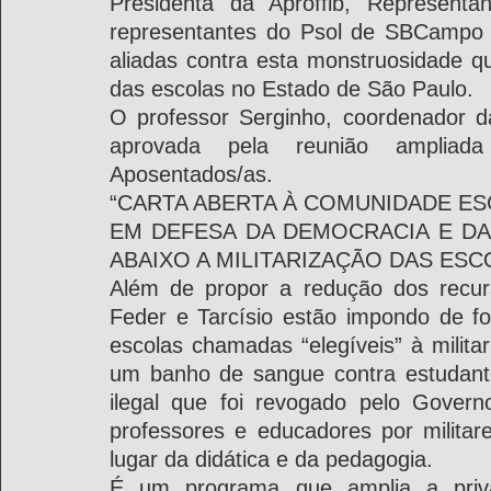
Presidenta da Aproffib, Representan
representantes do Psol de SBCampo 
aliadas contra esta monstruosidade que
das escolas no Estado de São Paulo. 
O professor Serginho, coordenador da
aprovada pela reunião ampliad
Aposentados/as. 
“CARTA ABERTA À COMUNIDADE ES
EM DEFESA DA DEMOCRACIA E DA 
ABAIXO A MILITARIZAÇÃO DAS ESC
Além de propor a redução dos recur
Feder e Tarcísio estão impondo de fo
escolas chamadas “elegíveis” à milita
um banho de sangue contra estudant
ilegal que foi revogado pelo Govern
professores e educadores por militare
lugar da didática e da pedagogia.
É um programa que amplia a priva