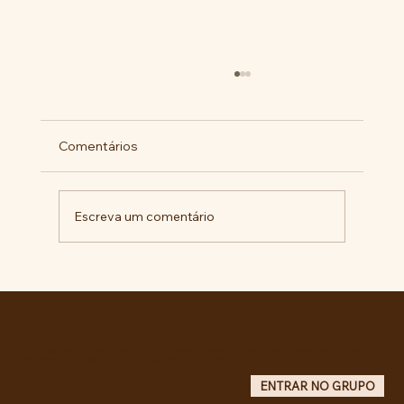
Comentários
Escreva um comentário
RECONHECIMENTO DO GOVERNO
CUBANO...
Entre no grupo oficial do ABC da Luta no WhatsApp e receba matérias, vídeos, artigos, notas públicas,
campanhas e atualizações do site - Grupo informativo: apenas administradores publicam.
ENTRAR NO GRUPO