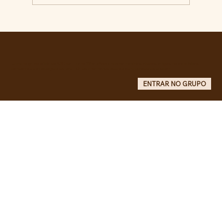
Comunidade da Vila São Pedro se
mobiliza por ampliação de vagas
noturnas e reforma de quadra na EE
Maurício de Castro
Entre no grupo oficial do ABC da Luta no WhatsApp e receba matérias, vídeos, artigos, notas públicas,
campanhas e atualizações do site - Grupo informativo: apenas administradores publicam.
ENTRAR NO GRUPO