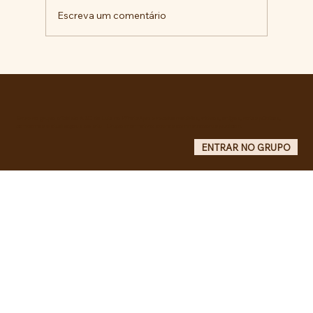
Escreva um comentário
Comunidade da Vila São Pedro se
mobiliza por ampliação de vagas
noturnas e reforma de quadra na EE
Maurício de Castro
Entre no grupo oficial do ABC da Luta no WhatsApp e receba matérias, vídeos, artigos, notas públicas,
campanhas e atualizações do site - Grupo informativo: apenas administradores publicam.
ENTRAR NO GRUPO