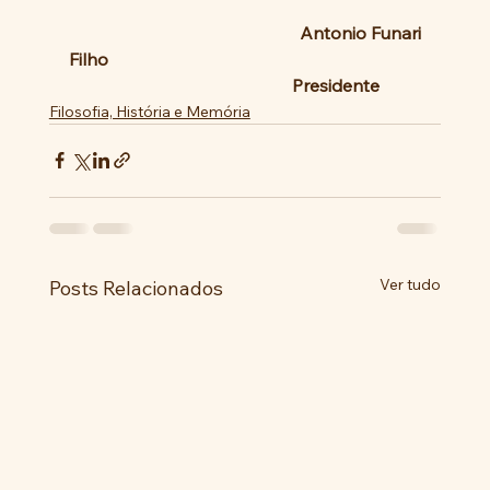
                                             Antonio Funari 
Filho   
                                                   Presidente
Filosofia, História e Memória
Ver tudo
Posts Relacionados