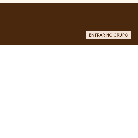
RECONHECIMENTO DO GOVERNO
CUBANO...
Entre no grupo oficial do ABC da Luta no WhatsApp e receba matérias, vídeos, artigos, notas públicas,
campanhas e atualizações do site - Grupo informativo: apenas administradores publicam.
ENTRAR NO GRUPO