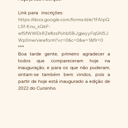
Link para   inscrições:
https://docs.google.com/forms/d/e/1FAIpQ
LSf-Knu_xQkF-
wfSfWWEkRZe8zsPohb5BJgjwyyFqGN5J
Wp0nw/viewform?vc=0&c=0&w=1&flr=0
***
Boa tarde gente, primeiro agradecer a 
todos que compareceram hoje na 
inauguração, e para os que não puderam, 
sintam-se também bem vindos, pois a 
partir de hoje está inaugurado a edição de 
2022 do Cursinho.