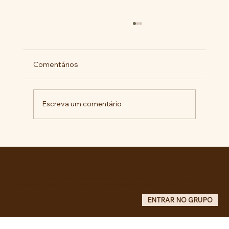
Comentários
Escreva um comentário
Comunidade da Vila São Pedro se
mobiliza por ampliação de vagas
noturnas e reforma de quadra na EE
Maurício de Castro
Entre no grupo oficial do ABC da Luta no WhatsApp e receba matérias, vídeos, artigos, notas públicas,
campanhas e atualizações do site - Grupo informativo: apenas administradores publicam.
ENTRAR NO GRUPO