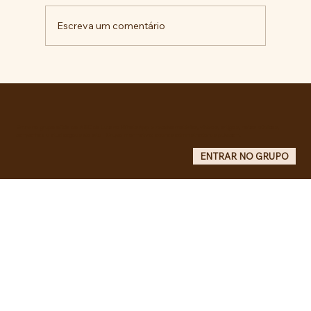
Escreva um comentário
Militantes lançam campanha pela
liberdade de Maduro e Cilia Flores e
criam COMITÊ ANTI-IMPERIALISTA DO
GRANDE ABC.
Entre no grupo oficial do ABC da Luta no WhatsApp e receba matérias, vídeos, artigos, notas públicas,
campanhas e atualizações do site - Grupo informativo: apenas administradores publicam.
ENTRAR NO GRUPO