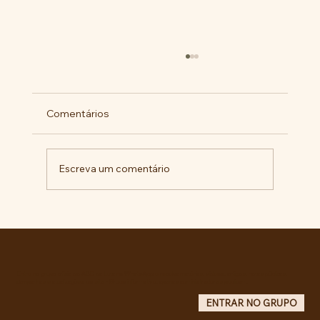
Comentários
Escreva um comentário
BARBÁRIE INSTITUCIONAL NA +
IMPORTANTE CIDADE DA AMÉRICA
LATINA
Entre no grupo oficial do ABC da Luta no WhatsApp e receba matérias, vídeos, artigos, notas públicas,
campanhas e atualizações do site - Grupo informativo: apenas administradores publicam.
ENTRAR NO GRUPO