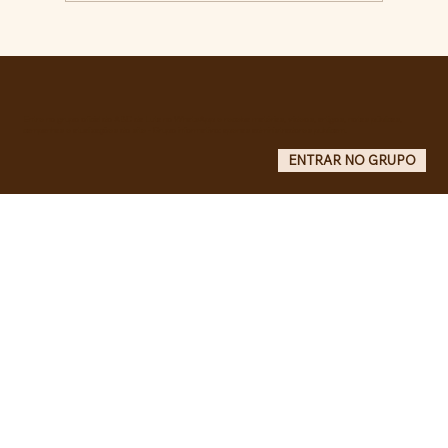
Comunidade da Vila São Pedro se
mobiliza por ampliação de vagas
noturnas e reforma de quadra na EE
Maurício de Castro
Entre no grupo oficial do ABC da Luta no WhatsApp e receba matérias, vídeos, artigos, notas públicas,
campanhas e atualizações do site - Grupo informativo: apenas administradores publicam.
ENTRAR NO GRUPO