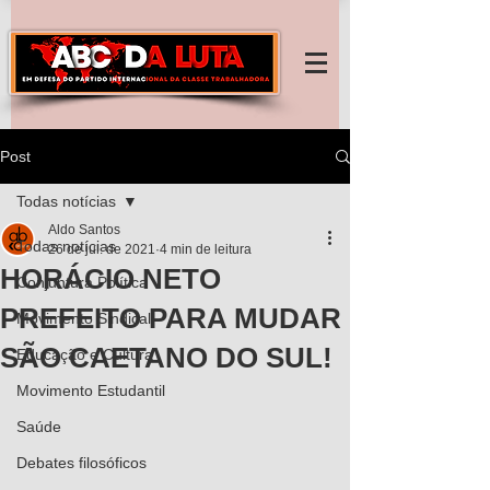
Post
Todas notícias
Aldo Santos
Todas notícias
26 de jul. de 2021
4 min de leitura
HORÁCIO NETO
Conjuntura Política
PREFEITO PARA MUDAR
Movimento Sindical
SÃO CAETANO DO SUL!
Educação e Cultura
Movimento Estudantil
Saúde
Debates filosóficos