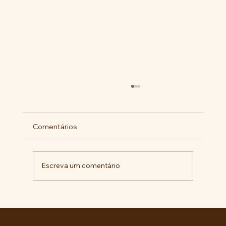
Comentários
Escreva um comentário
Pelo veto integral ao Projeto de Lei nº
4.088/2023, em defesa da política