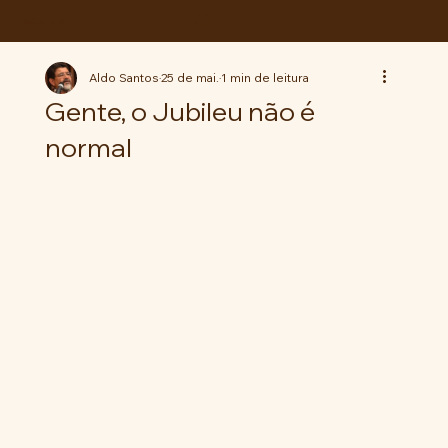
ABC da LUTA
Aldo Santos
25 de mai.
1 min de leitura
Gente, o Jubileu não é
normal