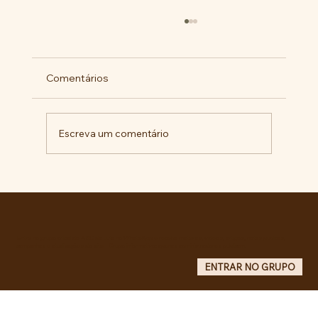
Comentários
Escreva um comentário
Comunidade da Vila São Pedro se
mobiliza por ampliação de vagas
noturnas e reforma de quadra na EE
Maurício de Castro
Entre no grupo oficial do ABC da Luta no WhatsApp e receba matérias, vídeos, artigos, notas públicas,
campanhas e atualizações do site - Grupo informativo: apenas administradores publicam.
ENTRAR NO GRUPO