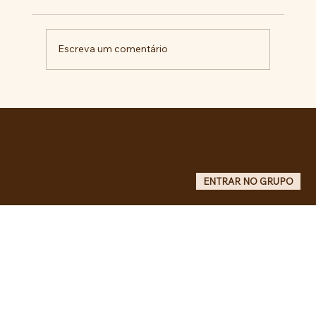
Escreva um comentário
Militantes lançam campanha pela
liberdade de Maduro e Cilia Flores e
criam COMITÊ ANTI-IMPERIALISTA DO
GRANDE ABC.
Entre no grupo oficial do ABC da Luta no WhatsApp e receba matérias, vídeos, artigos, notas públicas,
campanhas e atualizações do site - Grupo informativo: apenas administradores publicam.
ENTRAR NO GRUPO