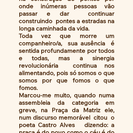
onde inúmeras pessoas vão 
passar e dar  continuar  
construindo  pontes a estradas na 
longa caminhada da vida.
Toda vez que morre um 
companheiro/a,  sua ausência  é 
sentida profundamente por todos 
e todas, mas a sinergia  
revolucionária  continua nos 
alimentando, pois só somos o que 
somos por que fomos o que 
fomos.
Marcou-me muito, quando numa   
assembleia da categoria em 
greve, na Praça da Matriz ele, 
num discurso memorável  citou  o 
poeta Castro Alves   dizendo: a 
praça é do povo como o céu é do 