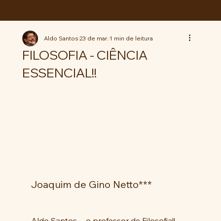
ABC da LUTA
Aldo Santos
23 de mar.
1 min de leitura
FILOSOFIA - CIÊNCIA
ESSENCIAL!!
Joaquim de Gino Netto***
Aldo Santos  - o professor de Filosofia!!