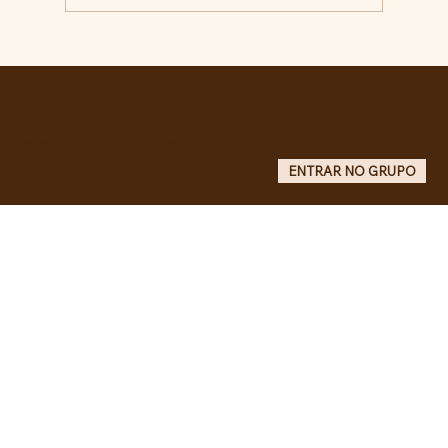
RECONHECIMENTO DO GOVERNO
CUBANO...
Entre no grupo oficial do ABC da Luta no WhatsApp e receba matérias, vídeos, artigos, notas públicas,
campanhas e atualizações do site - Grupo informativo: apenas administradores publicam.
ENTRAR NO GRUPO