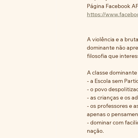
Página Facebook A
https://www.faceb
A violência e a brut
dominante não apreci
filosofia que inter
A classe dominante 
- a Escola sem Parti
- o povo despolitiza
- as crianças e os a
- os professores e a
apenas o pensamento
- dominar com facil
nação. 