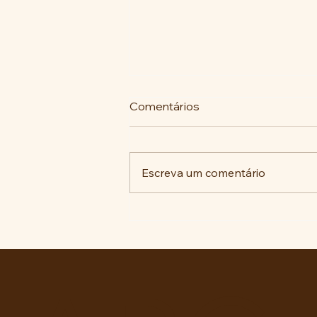
Comentários
Escreva um comentário
A luta histórica pela
memória no ABC Paulista: do
reparo antifascista às
decisões judiciais.