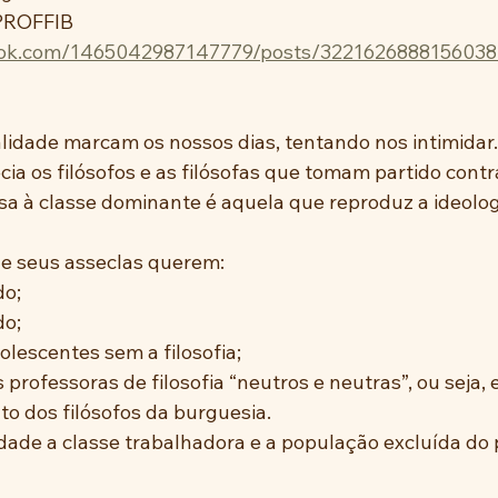
PROFFIB
ook.com/1465042987147779/posts/3221626888156038
alidade marcam os nossos dias, tentando nos intimidar.
a os filósofos e as filósofas que tomam partido contra
essa à classe dominante é aquela que reproduz a ideolo
e seus asseclas querem: 
do;
do;
dolescentes sem a filosofia;
s professoras de filosofia “neutros e neutras”, ou seja,
 dos filósofos da burguesia.
idade a classe trabalhadora e a população excluída do 