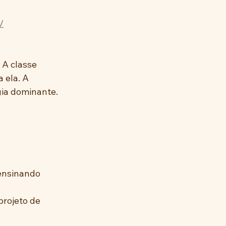
/
 A classe 
 ela. A 
gia dominante. 
 ensinando 
projeto de 