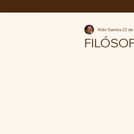
ABC da LUTA
Aldo Santos
22 de 
FILÓSO