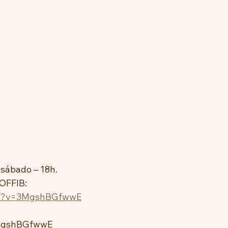
 sábado – 18h.
OFFIB: 
ch?v=3MgshBGfwwE
3MgshBGfwwE