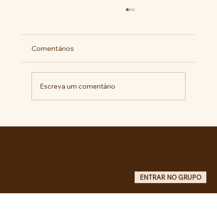
Comentários
Escreva um comentário
Comunidade da Vila São Pedro se
mobiliza por ampliação de vagas
noturnas e reforma de quadra na EE
Maurício de Castro
Entre no grupo oficial do ABC da Luta no WhatsApp e receba matérias, vídeos, artigos, notas públicas,
campanhas e atualizações do site - Grupo informativo: apenas administradores publicam.
ENTRAR NO GRUPO