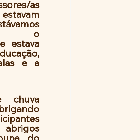
sores/as 
 estavam 
stávamos 
ndo o 
 estava 
ucação, 
las e a 
 chuva 
brigando 
ipantes 
abrigos 
upa do 