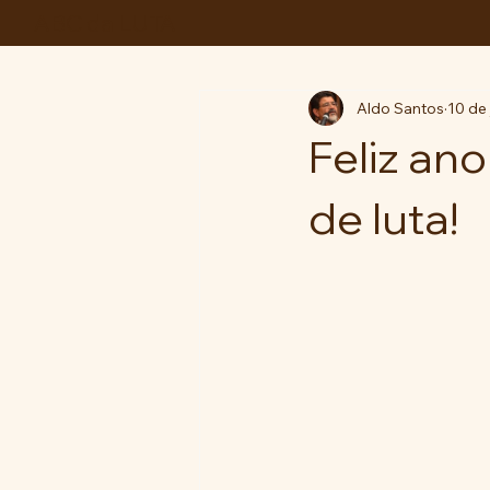
ABC da LUTA
Aldo Santos
10 de
Feliz an
de luta!