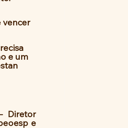
e vencer 
recisa 
ão e um 
stan 
 Diretor 
peoesp e 