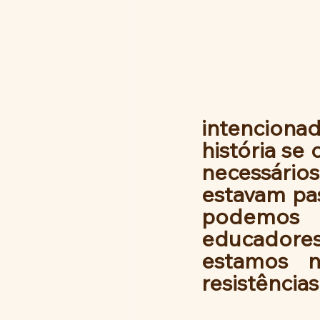
intenciona
história se
necessário
estavam pa
podemos f
educadore
estamos n
resistências