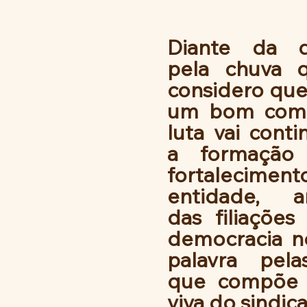
Diante da di
pela chuva q
considero que 
um bom comb
luta vai conti
a formação s
fortalecime
entidade, am
das filiações
democracia n
palavra pela
que compõe  
viva do sindica