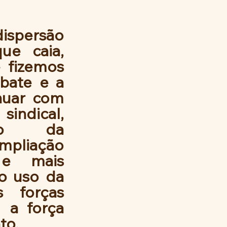
spersão 
ue caia, 
 fizemos 
ate e a 
nuar com 
indical, 
nto da 
pliação  
 e  mais 
o uso da 
s forças 
a força 
to.