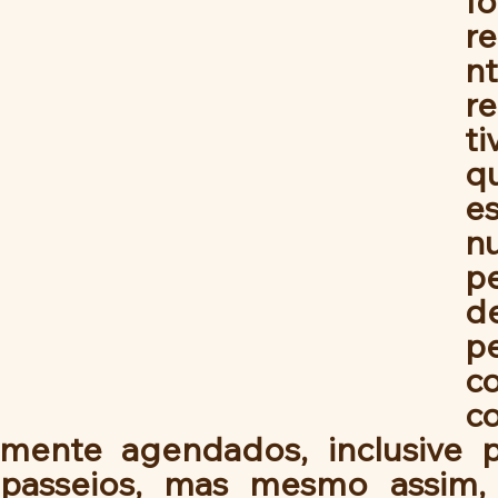
foi
re
n
r
ti
qu
e
n
pe
de
pe
c
c
amente agendados, inclusive 
passeios, mas mesmo assim, 