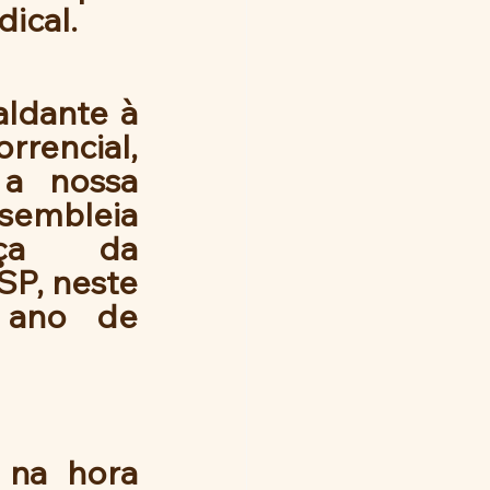
dical.
ldante à 
encial, 
a nossa 
sembleia 
ça da 
, neste   
 ano de 
na hora 