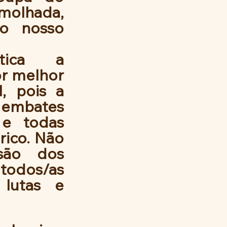
lhada, 
o nosso 
tica a 
r melhor 
, pois a 
 embates 
e todas 
ico. Não 
são dos 
odos/as 
lutas e 