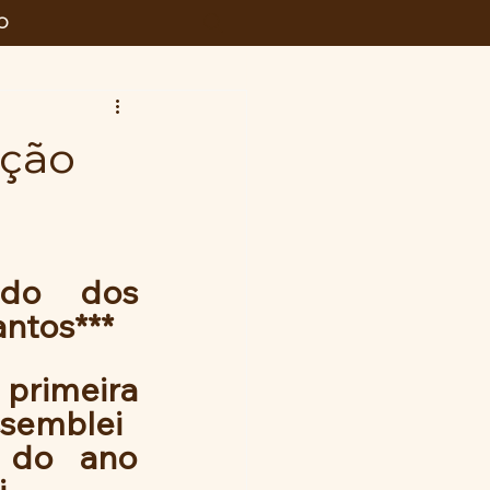
O
ição
ldo dos  
ntos***
primeira 
ssemblei
 do ano 