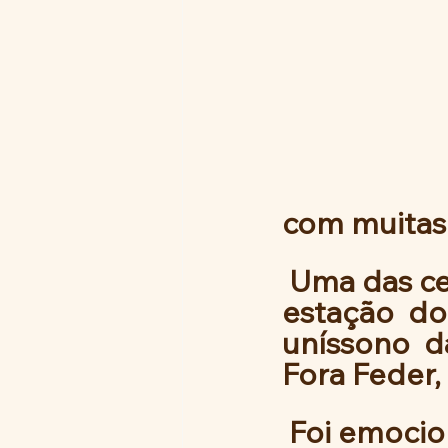
com muitas l
 Uma das cenas mais bonita que presenciamos na  
estação  do 
uníssono  d
Fora Feder,
 Foi emocio