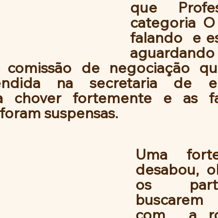
que  Profes
categoria O
falando  e e
aguarda
 comissão de negociação que
ndida na secretaria de ed
 chover fortemente e as fa
foram suspensas. 
Uma forte
desabou, o
os partic
buscarem 
com  a ro