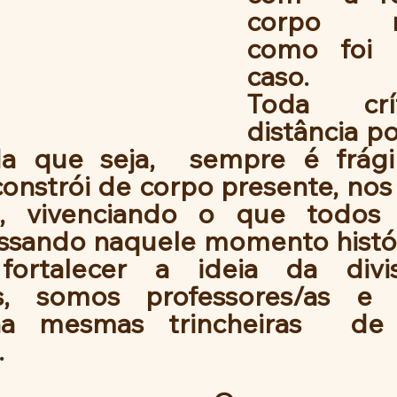
corpo mo
como foi 
caso.
Toda crí
distância po
da que seja,  sempre é frágil
 constrói de corpo presente, nos
s, vivenciando o que todos 
ssando naquele momento histór
ortalecer a ideia da divi
s, somos professores/as e t
a mesmas trincheiras  de 
.