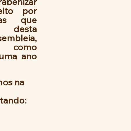
benizar 
ito por 
as  que 
m desta 
embleia, 
 como 
 uma ano 
 
tando: 