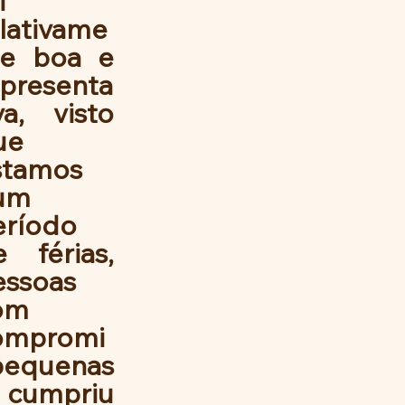
 
lativame
te boa e 
epresenta
va, visto 
e 
stamos 
um 
ríodo 
 férias, 
ssoas  
om 
ompromi
pequenas 
cumpriu 