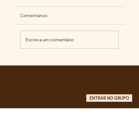
Comentários
Escreva um comentário
Militantes lançam campanha pela
liberdade de Maduro e Cilia Flores e
criam COMITÊ ANTI-IMPERIALISTA DO
GRANDE ABC.
Entre no grupo oficial do ABC da Luta no WhatsApp e receba matérias, vídeos, artigos, notas públicas,
campanhas e atualizações do site - Grupo informativo: apenas administradores publicam.
ENTRAR NO GRUPO