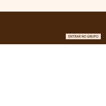
RECONHECIMENTO DO GOVERNO
CUBANO...
Entre no grupo oficial do ABC da Luta no WhatsApp e receba matérias, vídeos, artigos, notas públicas,
campanhas e atualizações do site - Grupo informativo: apenas administradores publicam.
ENTRAR NO GRUPO