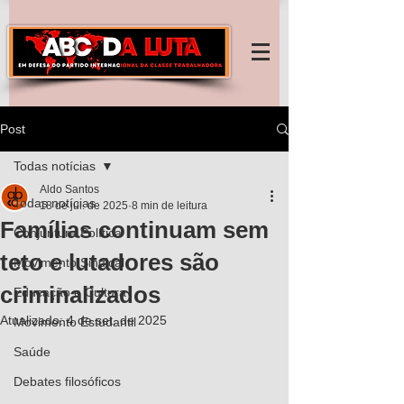
Post
Todas notícias
Aldo Santos
Todas notícias
18 de jul. de 2025
8 min de leitura
Famílias continuam sem
Conjuntura Política
teto e lutadores são
Movimento Sindical
criminalizados
Educação e Cultura
Atualizado:
4 de set. de 2025
Movimento Estudantil
Saúde
Debates filosóficos