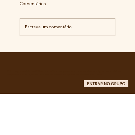
Comentários
Escreva um comentário
BARBÁRIE INSTITUCIONAL NA +
IMPORTANTE CIDADE DA AMÉRICA
LATINA
Entre no grupo oficial do ABC da Luta no WhatsApp e receba matérias, vídeos, artigos, notas públicas,
campanhas e atualizações do site - Grupo informativo: apenas administradores publicam.
ENTRAR NO GRUPO