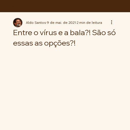
ABC da LUTA
Aldo Santos
9 de mai. de 2021
2 min de leitura
Entre o vírus e a bala?! São só
essas as opções?!