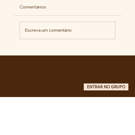
Comentários
Escreva um comentário
RECONHECIMENTO DO GOVERNO
CUBANO...
Entre no grupo oficial do ABC da Luta no WhatsApp e receba matérias, vídeos, artigos, notas públicas,
campanhas e atualizações do site - Grupo informativo: apenas administradores publicam.
ENTRAR NO GRUPO