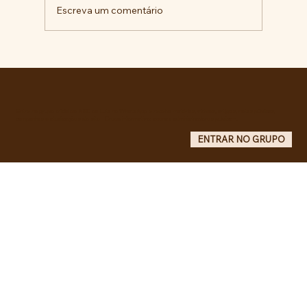
Escreva um comentário
RECONHECIMENTO DO GOVERNO
CUBANO...
Entre no grupo oficial do ABC da Luta no WhatsApp e receba matérias, vídeos, artigos, notas públicas,
campanhas e atualizações do site - Grupo informativo: apenas administradores publicam.
ENTRAR NO GRUPO