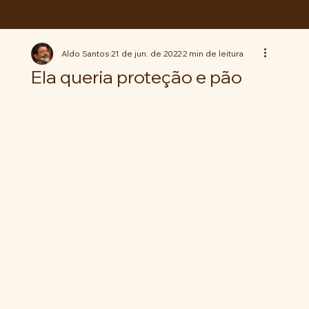
ABC da LUTA
Aldo Santos
21 de jun. de 2022
2 min de leitura
Ela queria proteção e pão