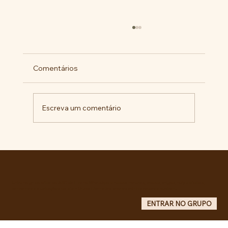
Comentários
Escreva um comentário
BARBÁRIE INSTITUCIONAL NA +
IMPORTANTE CIDADE DA AMÉRICA
LATINA
Entre no grupo oficial do ABC da Luta no WhatsApp e receba matérias, vídeos, artigos, notas públicas,
campanhas e atualizações do site - Grupo informativo: apenas administradores publicam.
ENTRAR NO GRUPO