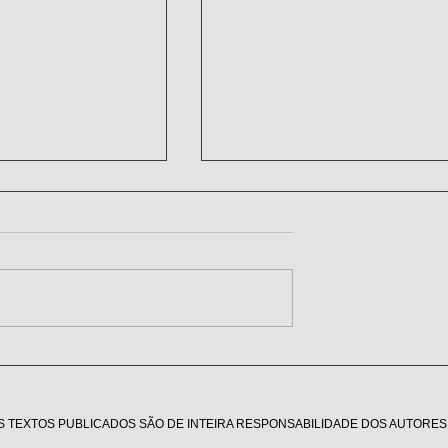
Abraço sua causa.
ão se curva,
em uma terra
S TEXTOS PUBLICADOS SÃO DE INTEIRA RESPONSABILIDADE DOS AUTORES