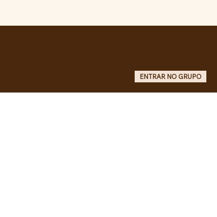
Comunidade da Vila São Pedro se
mobiliza por ampliação de vagas
noturnas e reforma de quadra na EE
Maurício de Castro
Entre no grupo oficial do ABC da Luta no WhatsApp e receba matérias, vídeos, artigos, notas públicas,
campanhas e atualizações do site - Grupo informativo: apenas administradores publicam.
ENTRAR NO GRUPO