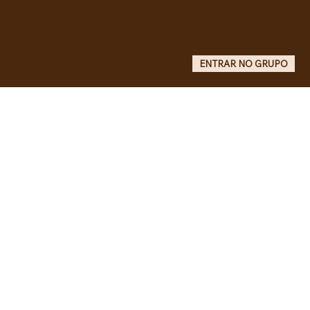
mobiliza por ampliação de vagas
noturnas e reforma de quadra na EE
Maurício de Castro
Entre no grupo oficial do ABC da Luta no WhatsApp e receba matérias, vídeos, artigos, notas públicas,
campanhas e atualizações do site - Grupo informativo: apenas administradores publicam.
ENTRAR NO GRUPO