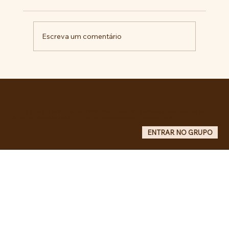
Escreva um comentário
RECONHECIMENTO DO GOVERNO
CUBANO...
Entre no grupo oficial do ABC da Luta no WhatsApp e receba matérias, vídeos, artigos, notas públicas,
campanhas e atualizações do site - Grupo informativo: apenas administradores publicam.
ENTRAR NO GRUPO