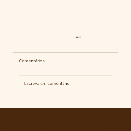
Comentários
Escreva um comentário
RECONHECIMENTO DO GOVERNO
CUBANO...
Entre no grupo oficial do ABC da Luta no WhatsApp e receba matérias, vídeos, artigos, notas públicas,
campanhas e atualizações do site - Grupo informativo: apenas administradores publicam.