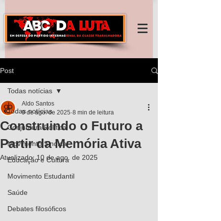
Post
Todas notícias
Aldo Santos
Todas notícias
9 de ago. de 2025
8 min de leitura
Construindo o Futuro a
Conjuntura Política
Partir da Memória Ativa
Movimento Sindical
Atualizado:
10 de ago. de 2025
Educação e Cultura
Movimento Estudantil
Saúde
Debates filosóficos