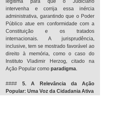
legítima para que o Judiciário 
intervenha e corrija essa inércia 
administrativa, garantindo que o Poder 
Público atue em conformidade com a 
Constituição e os tratados 
internacionais. A jurisprudência, 
inclusive, tem se mostrado favorável ao 
direito à memória, como o caso do 
Instituto Vladimir Herzog, citado na 
Ação Popular como 
paradigma
.
#### 
5. A Relevância da Ação 
Popular: Uma Voz da Cidadania Ativa
O documento demonstra que, antes da 
Ação Popular, houve 
inúmeros apelos 
e reuniões com o Executivo 
Municipal
, mas as manifestações se 
limitavam a verbalizações contrárias, 