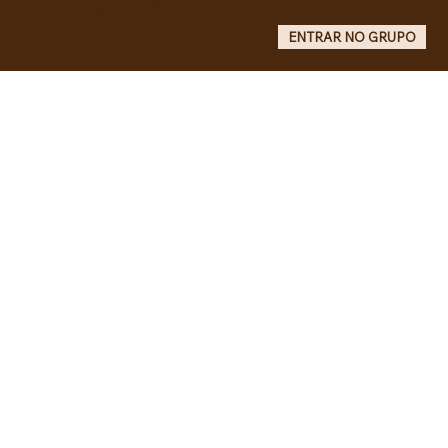
campanhas e atualizações do site - Grupo informativo: apenas administradores publicam.
ENTRAR NO GRUPO