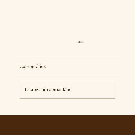
Comentários
Escreva um comentário
Militantes lançam campanha pela
liberdade de Maduro e Cilia Flores e
criam COMITÊ ANTI-IMPERIALISTA DO
GRANDE ABC.
Entre no grupo oficial do ABC da Luta no WhatsApp e receba matérias, vídeos, artigos, notas públicas,