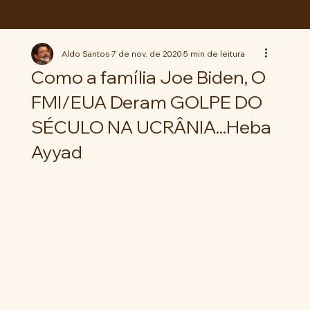
ABC da LUTA
Aldo Santos
7 de nov. de 2020
5 min de leitura
Como a família Joe Biden, O
FMI/EUA Deram GOLPE DO
SÉCULO NA UCRÂNIA...Heba
Ayyad