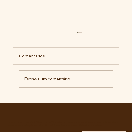
Comentários
Escreva um comentário
Militantes lançam campanha pela
liberdade de Maduro e Cilia Flores e
criam COMITÊ ANTI-IMPERIALISTA DO
GRANDE ABC.
Entre no grupo oficial do ABC da Luta no WhatsApp e receba matérias, vídeos, artigos, notas públicas,
campanhas e atualizações do site - Grupo informativo: apenas administradores publicam.