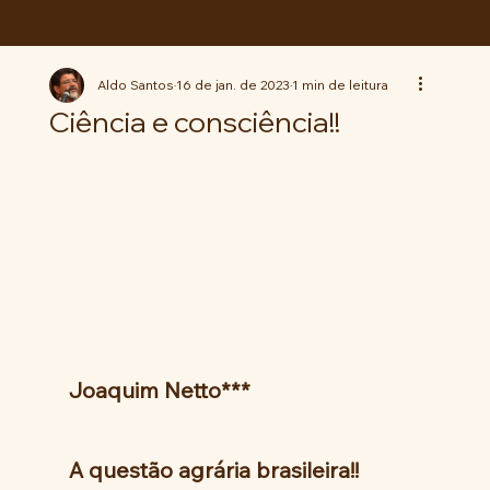
ABC da LUTA
Aldo Santos
16 de jan. de 2023
1 min de leitura
Ciência e consciência!!
Joaquim Netto***
A questão agrária brasileira!!