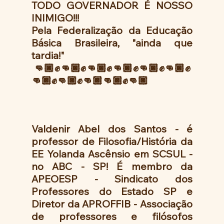
TODO GOVERNADOR É NOSSO 
INIMIGO!!!
Pela Federalização da Educação 
Básica Brasileira, "ainda que 
tardia!"
 👊🏿✊👊🏿✊👊🏿✊👊🏿✊👊🏿✊👊🏿✊
👊🏿✊👊🏿✊👊🏿👊🏿✊👊🏿
Valdenir Abel dos Santos - é 
professor de Filosofia/História da 
EE Yolanda Ascênsio em SCSUL - 
no ABC - SP! É membro da 
APEOESP - Sindicato dos 
Professores do Estado SP e 
Diretor da APROFFIB - Associação 
de professores e filósofos 