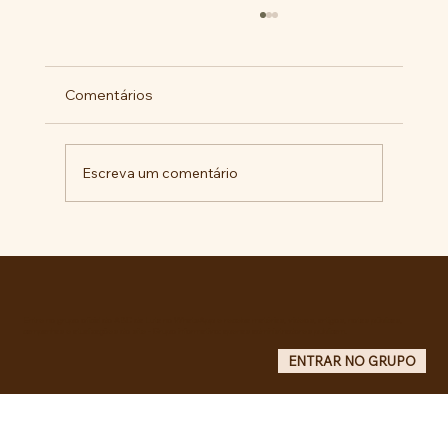
Comentários
Escreva um comentário
Pelo veto integral ao Projeto de Lei nº
4.088/2023, em defesa da política
curricular da Educação Básica
Entre no grupo oficial do ABC da Luta no WhatsApp e receba matérias, vídeos, artigos, notas públicas,
campanhas e atualizações do site - Grupo informativo: apenas administradores publicam.
ENTRAR NO GRUPO