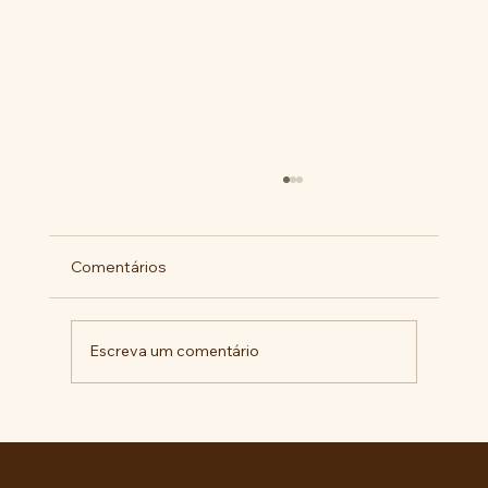
Comentários
Escreva um comentário
Pelo veto integral ao Projeto de Lei nº
4.088/2023, em defesa da política
curricular da Educação Básica