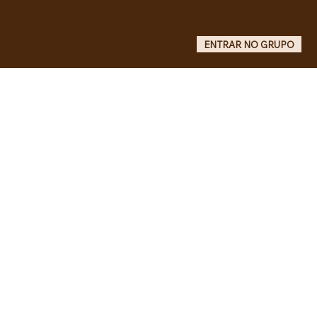
Entre no grupo oficial do ABC da Luta no WhatsApp e receba matérias, vídeos, artigos, notas públicas,
campanhas e atualizações do site - Grupo informativo: apenas administradores publicam.
ENTRAR NO GRUPO