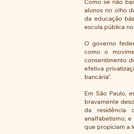
Como se não bast
alunos no olho da
da educação básic
escola pública no 
O governo feder
como o movimen
consentimento d
efetiva privatiza
bancária”.
Em São Paulo, es
bravamente desde
da residência 
analfabetismo; e 
que propiciam a 