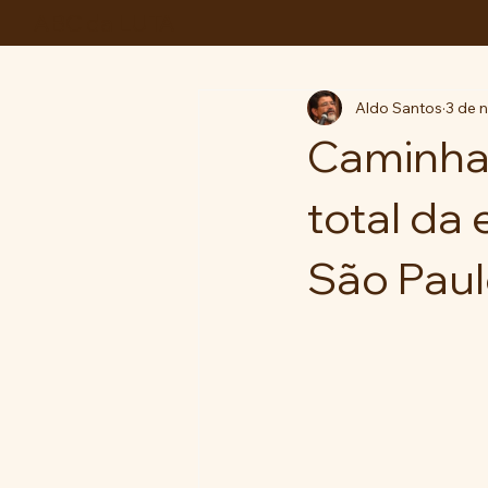
ABC da LUTA
Aldo Santos
3 de 
Caminha
total da
São Paulo