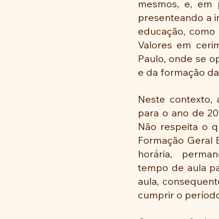
mesmos, e, em pa
presenteando a in
educação, como 
Valores em ceri
Paulo, onde se op
e da formação da
Neste contexto, 
para o ano de 202
Não respeita o q
Formação Geral B
horária,  perman
tempo de aula pa
aula, consequent
cumprir o período