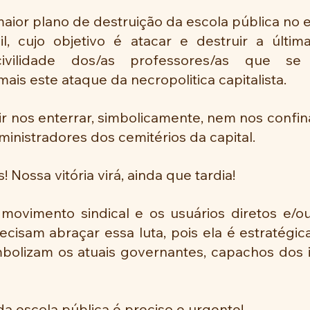
aior plano de destruição da escola pública no 
l, cujo objetivo é atacar e destruir a última
civilidade dos/as professores/as que se
ais este ataque da necropolitica capitalista.
 nos enterrar, simbolicamente, nem nos confina
inistradores dos cemitérios da capital.
 Nossa vitória virá, ainda que tardia!
movimento sindical e os usuários diretos e/ou 
ecisam abraçar essa luta, pois ela é estratégi
mbolizam os atuais governantes, capachos dos i
a escola pública é preciso e urgente!