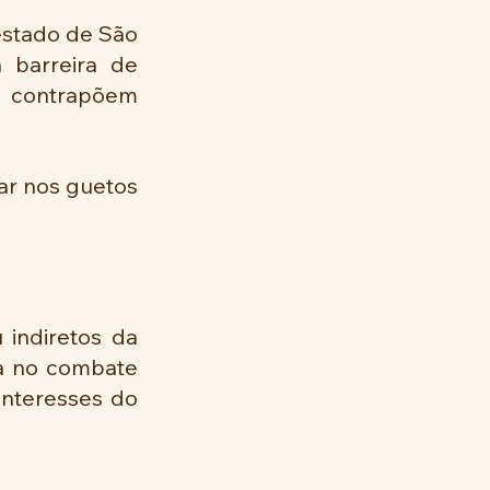
estado de São 
 barreira de 
 contrapõem 
r nos guetos 
indiretos da 
ca no combate 
nteresses do 