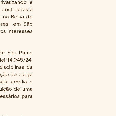
ivatizando e 
 destinadas à 
 na Bolsa de 
res  em São 
s interesses  
de São Paulo 
i 14.945/24. 
sciplinas da 
ção de carga 
s, amplia o  
uição de uma 
ssários para 