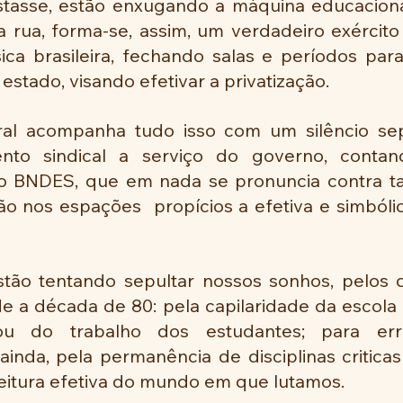
asse, estão enxugando a máquina educacional
 rua, forma-se, assim, um verdadeiro exército 
a brasileira, fechando salas e períodos para i
estado, visando efetivar a privatização.
al acompanha tudo isso com um silêncio sepu
to sindical a serviço do governo, contan
o BNDES, que em nada se pronuncia contra ta
ção nos espações  propícios a efetiva e simbóli
tão tentando sepultar nossos sonhos, pelos q
 a década de 80: pela capilaridade da escola p
ou do trabalho dos estudantes; para err
ainda, pela permanência de disciplinas criticas
leitura efetiva do mundo em que lutamos.