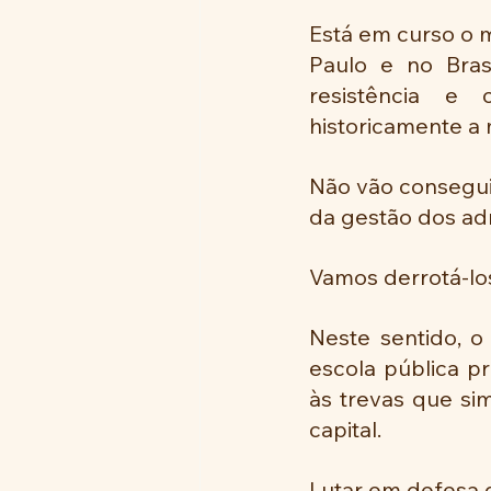
Está em curso o m
Paulo e no Brasi
resistência e 
historicamente a m
Não vão conseguir
da gestão dos adm
Vamos derrotá-los!
Neste sentido, o 
escola pública pr
às trevas que si
capital.
Lutar em defesa d