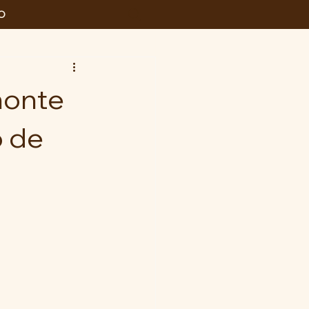
O
monte
o de