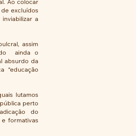
. Ao colocar 
de excluídos 
nviabilizar a 
lcral, assim 
do  ainda o 
l absurdo da 
ca  “educação 
uais lutamos 
ública perto 
adicação do 
 e formativas 