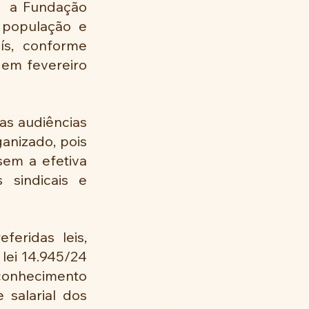
  a Fundação 
população e 
s, conforme 
em fevereiro 
s audiências 
anizado, pois 
em a efetiva 
sindicais e 
eridas leis, 
lei 14.945/24 
conhecimento 
salarial dos 