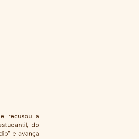
e recusou a 
tudantil, do 
io” e avança 