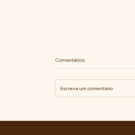
Comentários
Escreva um comentário
“Educação Política e Direitos
da Cidadania” ou
OSPB/EMC requentados!?