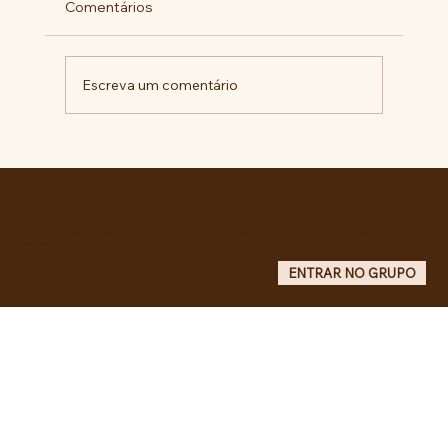
Comentários
Escreva um comentário
Comunidade da Vila São Pedro se
mobiliza por ampliação de vagas
noturnas e reforma de quadra na EE
Maurício de Castro
Entre no grupo oficial do ABC da Luta no WhatsApp e receba matérias, vídeos, artigos, notas públicas,
campanhas e atualizações do site - Grupo informativo: apenas administradores publicam.
ENTRAR NO GRUPO