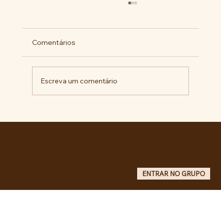
Comentários
Escreva um comentário
Comunidade da Vila São Pedro se
mobiliza por ampliação de vagas
noturnas e reforma de quadra na EE
Maurício de Castro
Entre no grupo oficial do ABC da Luta no WhatsApp e receba matérias, vídeos, artigos, notas públicas,
campanhas e atualizações do site - Grupo informativo: apenas administradores publicam.
ENTRAR NO GRUPO