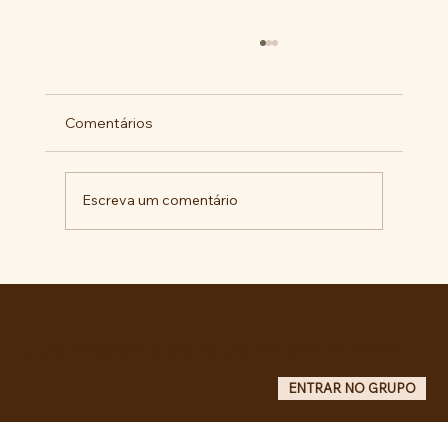
Comentários
Escreva um comentário
Comunidade da Vila São Pedro se
mobiliza por ampliação de vagas
noturnas e reforma de quadra na EE
Maurício de Castro
Entre no grupo oficial do ABC da Luta no WhatsApp e receba matérias, vídeos, artigos, notas públicas,
campanhas e atualizações do site - Grupo informativo: apenas administradores publicam.
ENTRAR NO GRUPO