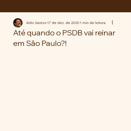
ABC da LUTA
Aldo Santos
17 de dez. de 2020
1 min de leitura
Até quando o PSDB vai reinar
em São Paulo?!