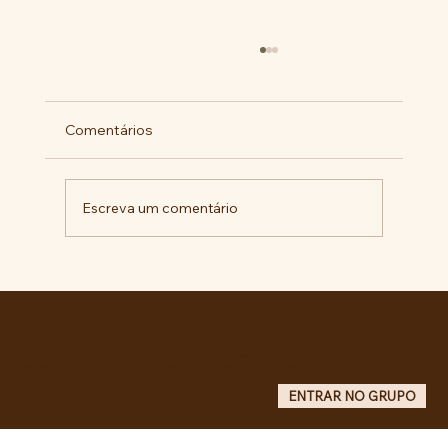
Comentários
Escreva um comentário
Comunidade da Vila São Pedro se
mobiliza por ampliação de vagas
noturnas e reforma de quadra na EE
Maurício de Castro
Entre no grupo oficial do ABC da Luta no WhatsApp e receba matérias, vídeos, artigos, notas públicas,
campanhas e atualizações do site - Grupo informativo: apenas administradores publicam.
ENTRAR NO GRUPO