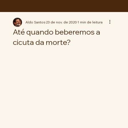
ABC da LUTA
Aldo Santos
23 de nov. de 2020
1 min de leitura
Até quando beberemos a
cicuta da morte?