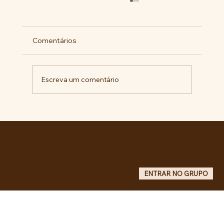
Comentários
Escreva um comentário
RECONHECIMENTO DO GOVERNO
CUBANO...
Entre no grupo oficial do ABC da Luta no WhatsApp e receba matérias, vídeos, artigos, notas públicas,
campanhas e atualizações do site - Grupo informativo: apenas administradores publicam.
ENTRAR NO GRUPO