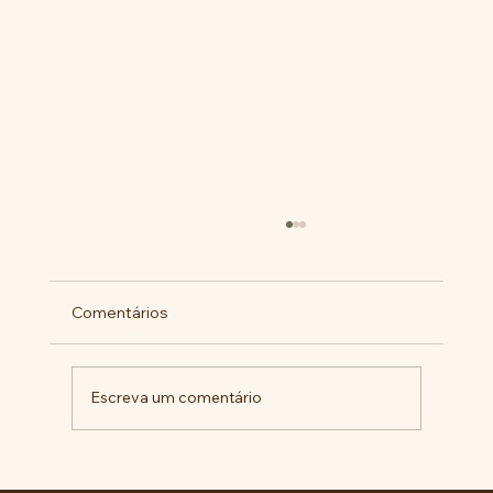
Comentários
Escreva um comentário
Pelo veto integral ao Projeto de Lei nº